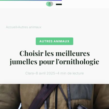
Accueil
›
Autres animaux
AUTRES ANIMAUX
Choisir les meilleures
jumelles pour l'ornithologie
Clara
•
8 avril 2025
•
4 min de lecture